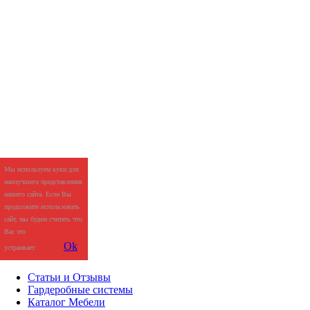
Мы используем куки для
наилучшего представления
нашего сайта. Если Вы
продолжите использовать
сайт, мы будем считать что
Вас это
Ok
устраивает.
Статьи и Отзывы
Гардеробные системы
Каталог Мебели