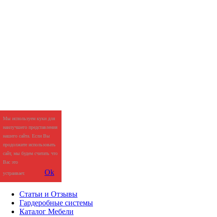
Мы используем куки для
наилучшего представления
нашего сайта. Если Вы
продолжите использовать
сайт, мы будем считать что
Вас это
Ok
устраивает.
Статьи и Отзывы
Гардеробные системы
Каталог Мебели