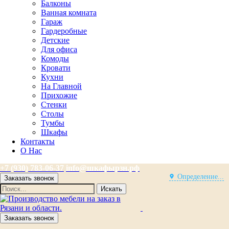
Балконы
Ванная комната
Гараж
Гардеробные
Детские
Для офиса
Комоды
Кровати
Кухни
На Главной
Прихожие
Стенки
Столы
Тумбы
Шкафы
Контакты
О Нас
+7 (930) 783-06-37
info@шкафырзн.рф
Определение...
Заказать звонок
Искать
Заказать звонок