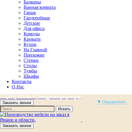
Балконы
Ванная комната
Гараж
Гардеробные
Детские
Для офиса
Комоды
Кровати
Кухни
На Главной
Прихожие
Стенки
Столы
Тумбы
Шкафы
Контакты
О Нас
+7 (930) 783-06-37
info@шкафырзн.рф
Определение...
Заказать звонок
Искать
Заказать звонок