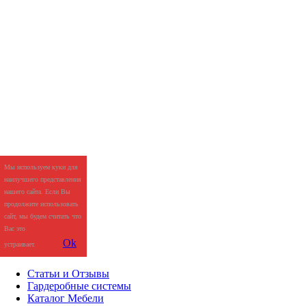
Мы используем куки для
наилучшего представления
нашего сайта. Если Вы
продолжите использовать
сайт, мы будем считать что
Вас это
Ok
устраивает.
Статьи и Отзывы
Гардеробные системы
Каталог Мебели